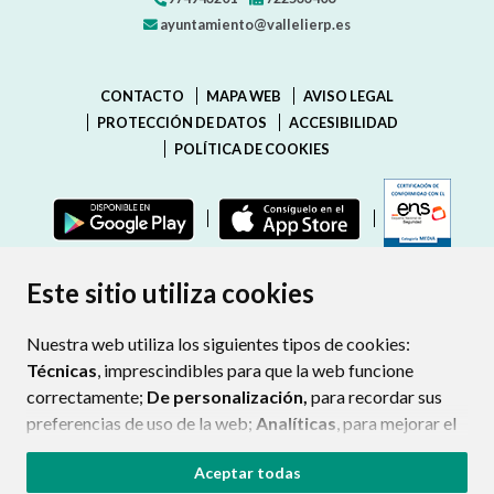
ayuntamiento@vallelierp.es
CONTACTO
MAPA WEB
AVISO LEGAL
PROTECCIÓN DE DATOS
ACCESIBILIDAD
POLÍTICA DE COOKIES
ENLAC
Este sitio utiliza cookies
Nuestra web utiliza los siguientes tipos de cookies:
Técnicas
, imprescindibles para que la web funcione
correctamente;
De personalización,
para recordar sus
preferencias de uso de la web;
Analíticas
, para mejorar el
funcionamiento de la web y sus servicios.
Aceptar todas
Si acepta pulsando el botón
“Aceptar todas”