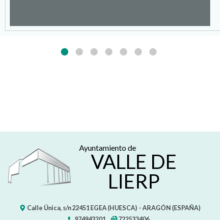
Ayuntamiento de
VALLE DE
LIERP
Calle Única, s/n
22451
EGEA (HUESCA)
- ARAGÓN
(ESPAÑA)
974943201
722533406