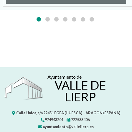
Ayuntamiento de
VALLE DE
LIERP
Calle Única, s/n
22451
EGEA (HUESCA)
- ARAGÓN
(ESPAÑA)
974943201
722533406
ayuntamiento@vallelierp.es