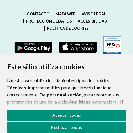
CONTACTO
MAPA WEB
AVISO LEGAL
PROTECCIÓN DE DATOS
ACCESIBILIDAD
POLÍTICA DE COOKIES
ENLAC
Este sitio utiliza cookies
Nuestra web utiliza los siguientes tipos de cookies:
Técnicas
, imprescindibles para que la web funcione
correctamente;
De personalización,
para recordar sus
preferencias de uso de la web;
Analíticas
, para mejorar el
funcionamiento de la web y sus servicios.
Aceptar todas
Si acepta pulsando el botón
“Aceptar todas”
Rechazar todas
consideramos que acepta su uso. Si pulsa el botón