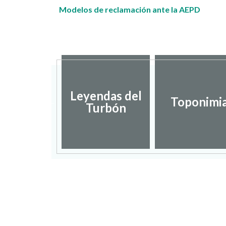
Modelos de reclamación ante la AEPD
putación
Leyendas del
incial de
Toponimi
Turbón
uesca