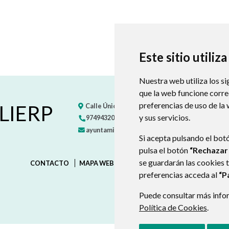
Este sitio utiliz
Nuestra web utiliza los si
que la web funcione corr
preferencias de uso de la
 LIERP
Calle Única, s/n
22451
EGEA (HUESCA)
- ARAG
y sus servicios.
974943201
722533406
ayuntamiento@vallelierp.es
Si acepta pulsando el bot
pulsa el botón
“Rechazar
se guardarán las cookies 
CONTACTO
MAPA WEB
AVISO LEGAL
PROTECCIÓN D
preferencias acceda al
“P
Puede consultar más infor
Política de Cookies
.