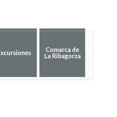
Diputac
Comarca de
xcursiones
Provinci
La Ribagorza
Hues