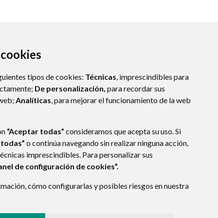
a cookies
guientes tipos de cookies:
Técnicas
, imprescindibles para
ectamente;
De personalización,
para recordar sus
 web;
Analíticas
, para mejorar el funcionamiento de la web
ÓN
(ESPAÑA)
ón
“Aceptar todas”
consideramos que acepta su uso. Si
 todas”
o continúa navegando sin realizar ninguna acción,
técnicas imprescindibles. Para personalizar sus
E DATOS
ACCESIBILIDAD
POLÍTICA DE COOKIES
anel de configuración de cookies”.
ENLACE EXTERNO A
mación, cómo configurarlas y posibles riesgos en nuestra