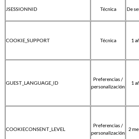
JSESSIONNID
Técnica
De se
COOKIE_SUPPORT
Técnica
1 a
Preferencias /
GUEST_LANGUAGE_ID
1 a
personalización
Preferencias /
COOKIECONSENT_LEVEL
2 me
personalización