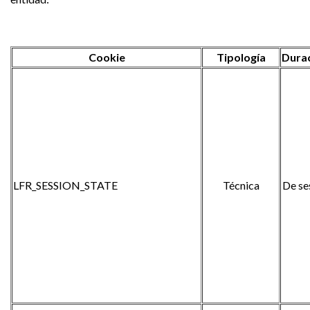
Cookie
Tipología
Dura
LFR_SESSION_STATE
Técnica
De se