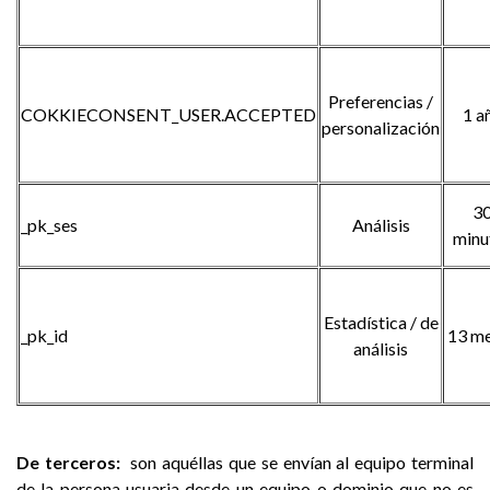
Preferencias /
COKKIECONSENT_USER.ACCEPTED
1 a
personalización
3
_pk_ses
Análisis
minu
Estadística / de
_pk_id
13 m
análisis
De terceros:
son aquéllas que se envían al equipo terminal
de la persona usuaria desde un equipo o dominio que no es