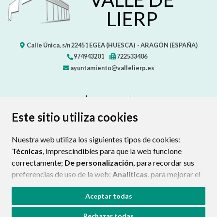
LIERP
Calle Única, s/n
22451
EGEA (HUESCA)
- ARAGÓN
(ESPAÑA)
974943201
722533406
ayuntamiento@vallelierp.es
CONTACTO
MAPA WEB
AVISO LEGAL
PROTECCIÓN DE DATOS
ACCESIBILIDAD
Este sitio utiliza cookies
POLÍTICA DE COOKIES
Nuestra web utiliza los siguientes tipos de cookies:
ENLAC
Técnicas
, imprescindibles para que la web funcione
correctamente;
De personalización,
para recordar sus
preferencias de uso de la web;
Analíticas
, para mejorar el
funcionamiento de la web y sus servicios.
Aceptar todas
Si acepta pulsando el botón
“Aceptar todas”
Rechazar todas
consideramos que acepta su uso. Si pulsa el botón