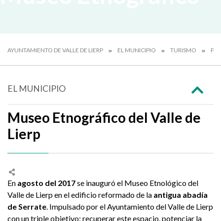
AYUNTAMIENTO DE VALLE DE LIERP
EL MUNICIPIO
TURISMO
PAT
EL MUNICIPIO
Museo Etnográfico del Valle de
Lierp
En
agosto del 2017
se inauguró el Museo Etnológico del
Valle de Lierp en el edificio reformado de la
antigua abadía
de Serrate
. Impulsado por el Ayuntamiento del Valle de Lierp
con un triple objetivo: recuperar este espacio, potenciar la