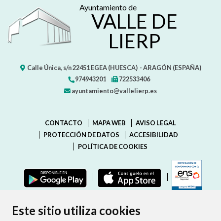
Ayuntamiento de
VALLE DE
LIERP
Calle Única, s/n
22451
EGEA (HUESCA)
- ARAGÓN
(ESPAÑA)
974943201
722533406
ayuntamiento@vallelierp.es
CONTACTO
MAPA WEB
AVISO LEGAL
PROTECCIÓN DE DATOS
ACCESIBILIDAD
POLÍTICA DE COOKIES
ENLAC
Este sitio utiliza cookies