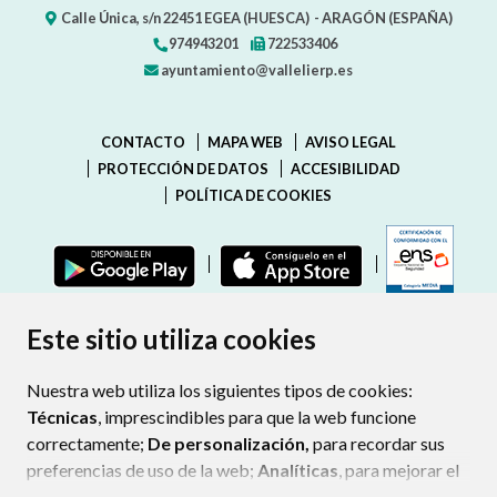
Calle Única, s/n
22451
EGEA (HUESCA)
- ARAGÓN
(ESPAÑA)
974943201
722533406
ayuntamiento@vallelierp.es
CONTACTO
MAPA WEB
AVISO LEGAL
PROTECCIÓN DE DATOS
ACCESIBILIDAD
POLÍTICA DE COOKIES
ENLAC
Este sitio utiliza cookies
Nuestra web utiliza los siguientes tipos de cookies:
Técnicas
, imprescindibles para que la web funcione
correctamente;
De personalización,
para recordar sus
preferencias de uso de la web;
Analíticas
, para mejorar el
funcionamiento de la web y sus servicios.