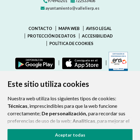
974943201
722533406
ayuntamiento@vallelierp.es
CONTACTO
MAPA WEB
AVISO LEGAL
PROTECCIÓN DE DATOS
ACCESIBILIDAD
POLÍTICA DE COOKIES
ENLAC
Este sitio utiliza cookies
Nuestra web utiliza los siguientes tipos de cookies:
Técnicas
, imprescindibles para que la web funcione
correctamente;
De personalización,
para recordar sus
preferencias de uso de la web;
Analíticas
, para mejorar el
funcionamiento de la web y sus servicios.
Aceptar todas