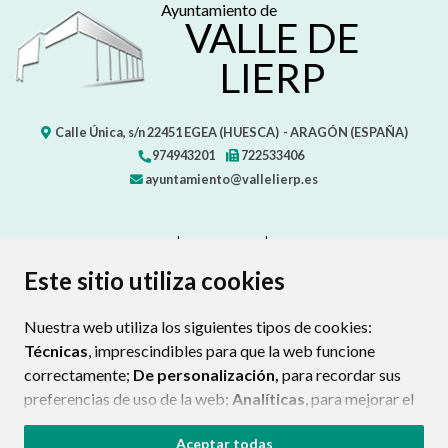
Ayuntamiento de
VALLE DE
LIERP
Calle Única, s/n
22451
EGEA (HUESCA)
- ARAGÓN
(ESPAÑA)
974943201
722533406
ayuntamiento@vallelierp.es
CONTACTO
MAPA WEB
AVISO LEGAL
PROTECCIÓN DE DATOS
ACCESIBILIDAD
Este sitio utiliza cookies
POLÍTICA DE COOKIES
Nuestra web utiliza los siguientes tipos de cookies:
ENLAC
Técnicas
, imprescindibles para que la web funcione
correctamente;
De personalización,
para recordar sus
preferencias de uso de la web;
Analíticas
, para mejorar el
funcionamiento de la web y sus servicios.
Aceptar todas