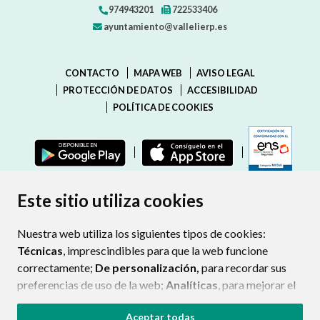
974943201
722533406
ayuntamiento@vallelierp.es
CONTACTO
MAPA WEB
AVISO LEGAL
PROTECCIÓN DE DATOS
ACCESIBILIDAD
POLÍTICA DE COOKIES
ENLAC
Este sitio utiliza cookies
Nuestra web utiliza los siguientes tipos de cookies:
Técnicas
, imprescindibles para que la web funcione
correctamente;
De personalización,
para recordar sus
preferencias de uso de la web;
Analíticas
, para mejorar el
funcionamiento de la web y sus servicios.
Aceptar todas