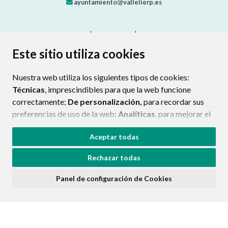
ayuntamiento@vallelierp.es
CONTACTO
MAPA WEB
AVISO LEGAL
PROTECCIÓN DE DATOS
ACCESIBILIDAD
Este sitio utiliza cookies
POLÍTICA DE COOKIES
Nuestra web utiliza los siguientes tipos de cookies:
ENLAC
Técnicas
, imprescindibles para que la web funcione
correctamente;
De personalización,
para recordar sus
preferencias de uso de la web;
Analíticas
, para mejorar el
funcionamiento de la web y sus servicios.
Aceptar todas
Si acepta pulsando el botón
“Aceptar todas”
Rechazar todas
consideramos que acepta su uso. Si pulsa el botón
“Rechazar todas”
o continúa navegando sin realizar
Panel de configuración de Cookies
ninguna acción, se guardarán las cookies técnicas
imprescindibles. Para personalizar sus preferencias
acceda al
“Panel de configuración de cookies”.
Puede consultar más información, cómo configurarlas y