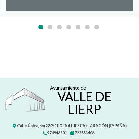
Ayuntamiento de
VALLE DE
LIERP
Calle Única, s/n
22451
EGEA (HUESCA)
- ARAGÓN
(ESPAÑA)
974943201
722533406