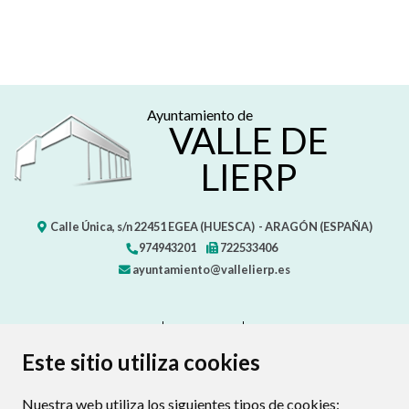
Ayuntamiento de
VALLE DE
LIERP
Calle Única, s/n
22451
EGEA (HUESCA)
- ARAGÓN
(ESPAÑA)
974943201
722533406
ayuntamiento@vallelierp.es
CONTACTO
MAPA WEB
AVISO LEGAL
PROTECCIÓN DE DATOS
ACCESIBILIDAD
Este sitio utiliza cookies
POLÍTICA DE COOKIES
Nuestra web utiliza los siguientes tipos de cookies:
ENLAC