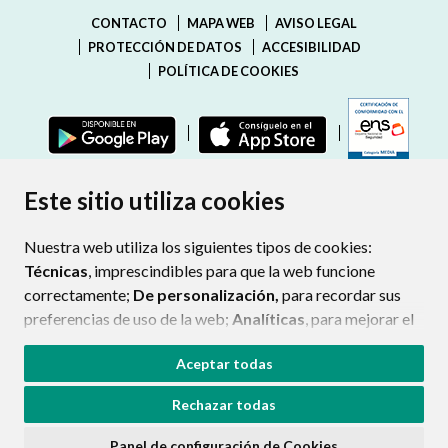
CONTACTO
MAPA WEB
AVISO LEGAL
PROTECCIÓN DE DATOS
ACCESIBILIDAD
POLÍTICA DE COOKIES
ENLAC
Este sitio utiliza cookies
Nuestra web utiliza los siguientes tipos de cookies:
Técnicas
, imprescindibles para que la web funcione
correctamente;
De personalización,
para recordar sus
preferencias de uso de la web;
Analíticas
, para mejorar el
funcionamiento de la web y sus servicios.
Aceptar todas
Si acepta pulsando el botón
“Aceptar todas”
Rechazar todas
consideramos que acepta su uso. Si pulsa el botón
“Rechazar todas”
o continúa navegando sin realizar
Panel de configuración de Cookies