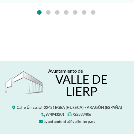
Ayuntamiento de
VALLE DE
LIERP
Calle Única, s/n
22451
EGEA (HUESCA)
- ARAGÓN
(ESPAÑA)
974943201
722533406
ayuntamiento@vallelierp.es