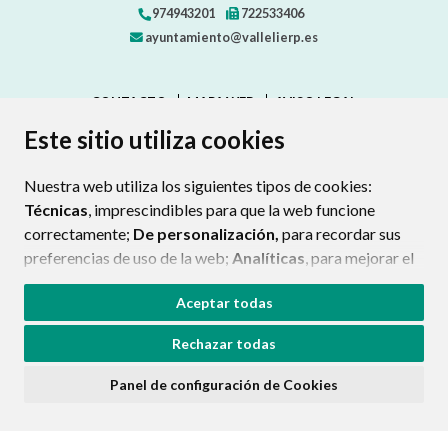
974943201
722533406
ayuntamiento@vallelierp.es
CONTACTO
MAPA WEB
AVISO LEGAL
PROTECCIÓN DE DATOS
ACCESIBILIDAD
Este sitio utiliza cookies
POLÍTICA DE COOKIES
Nuestra web utiliza los siguientes tipos de cookies:
ENLAC
Técnicas
, imprescindibles para que la web funcione
correctamente;
De personalización,
para recordar sus
preferencias de uso de la web;
Analíticas
, para mejorar el
funcionamiento de la web y sus servicios.
Aceptar todas
Si acepta pulsando el botón
“Aceptar todas”
Rechazar todas
consideramos que acepta su uso. Si pulsa el botón
“Rechazar todas”
o continúa navegando sin realizar
Panel de configuración de Cookies
ninguna acción, se guardarán las cookies técnicas
imprescindibles. Para personalizar sus preferencias
acceda al
“Panel de configuración de cookies”.