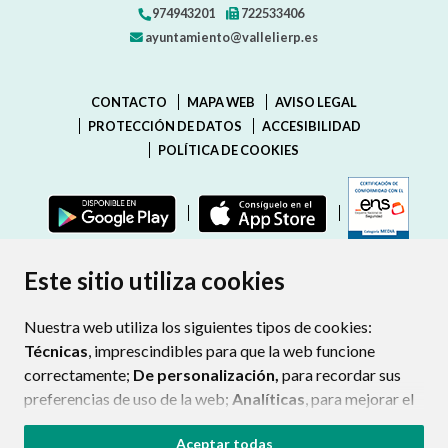
974943201
722533406
ayuntamiento@vallelierp.es
CONTACTO
MAPA WEB
AVISO LEGAL
PROTECCIÓN DE DATOS
ACCESIBILIDAD
POLÍTICA DE COOKIES
ENLAC
Este sitio utiliza cookies
Nuestra web utiliza los siguientes tipos de cookies:
Técnicas
, imprescindibles para que la web funcione
correctamente;
De personalización,
para recordar sus
preferencias de uso de la web;
Analíticas
, para mejorar el
funcionamiento de la web y sus servicios.
Aceptar todas