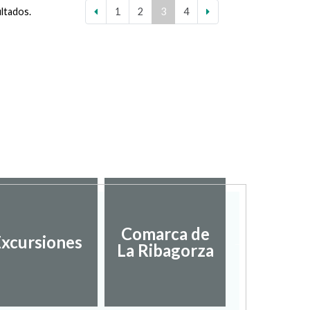
ultados.
1
2
3
4
Diputac
Comarca de
xcursiones
Provinci
La Ribagorza
Hues