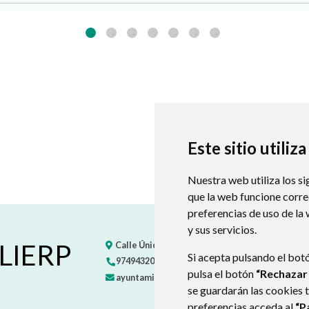
Este sitio utiliz
Nuestra web utiliza los si
que la web funcione corr
preferencias de uso de la
y sus servicios.
 LIERP
Calle Única, s/n
22451
EGEA (HUESCA)
- ARAG
Si acepta pulsando el bot
974943201
722533406
pulsa el botón
“Rechazar
ayuntamiento@vallelierp.es
se guardarán las cookies 
preferencias acceda al
“P