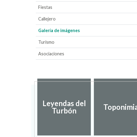
Fiestas
Callejero
Galería de imágenes
Turismo
Asociaciones
putación
Leyendas del
incial de
Toponimi
Turbón
uesca