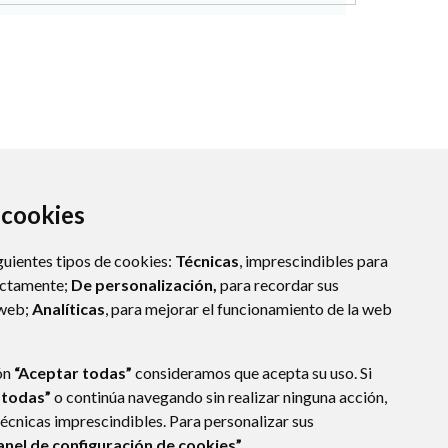
a cookies
guientes tipos de cookies:
Técnicas
, imprescindibles para
ectamente;
De personalización,
para recordar sus
 web;
Analíticas
, para mejorar el funcionamiento de la web
ÓN
(ESPAÑA)
ón
“Aceptar todas”
consideramos que acepta su uso. Si
 todas”
o continúa navegando sin realizar ninguna acción,
técnicas imprescindibles. Para personalizar sus
anel de configuración de cookies”.