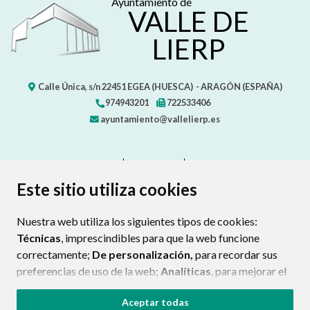
Ayuntamiento de
VALLE DE
LIERP
Calle Única, s/n
22451
EGEA (HUESCA)
- ARAGÓN
(ESPAÑA)
974943201
722533406
ayuntamiento@vallelierp.es
CONTACTO
MAPA WEB
AVISO LEGAL
PROTECCIÓN DE DATOS
ACCESIBILIDAD
Este sitio utiliza cookies
POLÍTICA DE COOKIES
Nuestra web utiliza los siguientes tipos de cookies:
ENLAC
Técnicas
, imprescindibles para que la web funcione
correctamente;
De personalización,
para recordar sus
preferencias de uso de la web;
Analíticas
, para mejorar el
funcionamiento de la web y sus servicios.
Aceptar todas