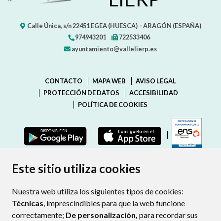
Calle Única, s/n
22451
EGEA (HUESCA)
- ARAGÓN
(ESPAÑA)
974943201
722533406
ayuntamiento@vallelierp.es
CONTACTO
MAPA WEB
AVISO LEGAL
PROTECCIÓN DE DATOS
ACCESIBILIDAD
POLÍTICA DE COOKIES
ENLAC
Este sitio utiliza cookies
Nuestra web utiliza los siguientes tipos de cookies:
Técnicas
, imprescindibles para que la web funcione
correctamente;
De personalización,
para recordar sus