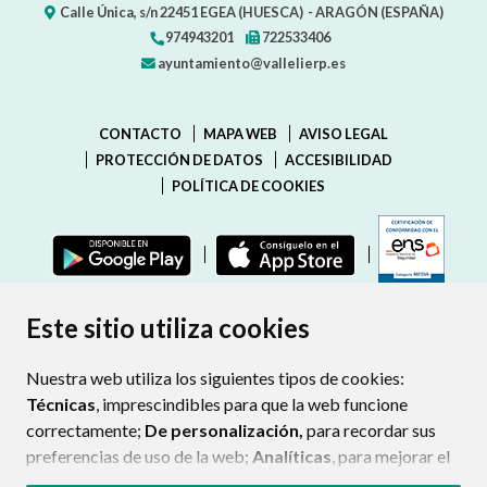
Calle Única, s/n
22451
EGEA (HUESCA)
- ARAGÓN
(ESPAÑA)
974943201
722533406
ayuntamiento@vallelierp.es
CONTACTO
MAPA WEB
AVISO LEGAL
PROTECCIÓN DE DATOS
ACCESIBILIDAD
POLÍTICA DE COOKIES
ENLAC
Este sitio utiliza cookies
Nuestra web utiliza los siguientes tipos de cookies:
Técnicas
, imprescindibles para que la web funcione
correctamente;
De personalización,
para recordar sus
preferencias de uso de la web;
Analíticas
, para mejorar el
funcionamiento de la web y sus servicios.