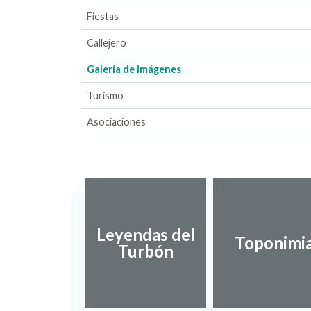
Fiestas
Callejero
Galería de imágenes
Turismo
Asociaciones
putación
Leyendas del
incial de
Toponimi
Turbón
uesca