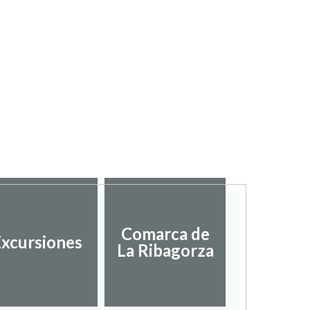
Diputac
Comarca de
xcursiones
Provinci
La Ribagorza
Hues