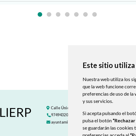
Este sitio utiliz
Nuestra web utiliza los si
que la web funcione corr
preferencias de uso de la
y sus servicios.
 LIERP
Calle Única, s/n
22451
EGEA (HUESCA)
- ARAG
Si acepta pulsando el bot
974943201
722533406
pulsa el botón
“Rechazar
ayuntamiento@vallelierp.es
se guardarán las cookies 
preferencias acceda al
“P