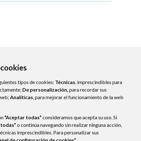
a cookies
guientes tipos de cookies:
Técnicas
, imprescindibles para
ectamente;
De personalización,
para recordar sus
 web;
Analíticas
, para mejorar el funcionamiento de la web
ÓN
(ESPAÑA)
ón
“Aceptar todas”
consideramos que acepta su uso. Si
 todas”
o continúa navegando sin realizar ninguna acción,
técnicas imprescindibles. Para personalizar sus
anel de configuración de cookies”.