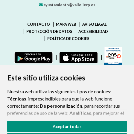
ayuntamiento@vallelierp.es
CONTACTO
MAPA WEB
AVISO LEGAL
PROTECCIÓN DE DATOS
ACCESIBILIDAD
POLÍTICA DE COOKIES
ENLAC
Este sitio utiliza cookies
Nuestra web utiliza los siguientes tipos de cookies:
Técnicas
, imprescindibles para que la web funcione
correctamente;
De personalización,
para recordar sus
preferencias de uso de la web;
Analíticas
, para mejorar el
funcionamiento de la web y sus servicios.
Aceptar todas
Si acepta pulsando el botón
“Aceptar todas”