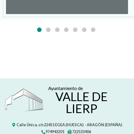
Ayuntamiento de
VALLE DE
LIERP
Calle Única, s/n
22451
EGEA (HUESCA)
- ARAGÓN
(ESPAÑA)
974943201
722533406