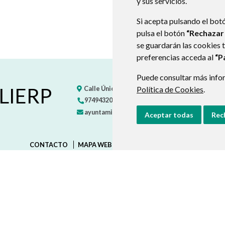
y sus servicios.
Si acepta pulsando el bot
pulsa el botón
“Rechazar
se guardarán las cookies 
preferencias acceda al
“P
Puede consultar más infor
 LIERP
Calle Única, s/n
22451
EGEA (HUESCA)
- ARAG
Política de Cookies
.
974943201
722533406
ayuntamiento@vallelierp.es
Aceptar todas
Rec
CONTACTO
MAPA WEB
AVISO LEGAL
PROTECCIÓN D