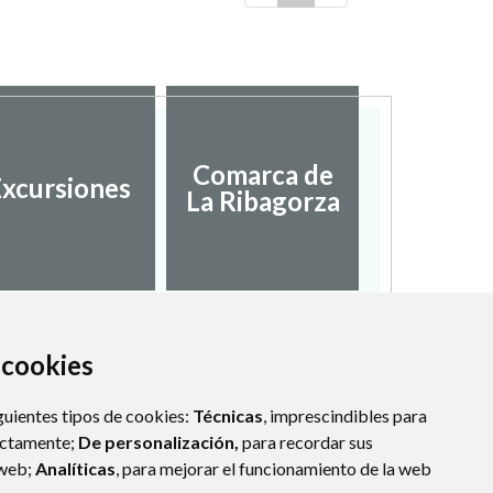
Diputac
Comarca de
xcursiones
Provinci
La Ribagorza
Hues
a cookies
guientes tipos de cookies:
Técnicas
, imprescindibles para
ectamente;
De personalización,
para recordar sus
 web;
Analíticas
, para mejorar el funcionamiento de la web