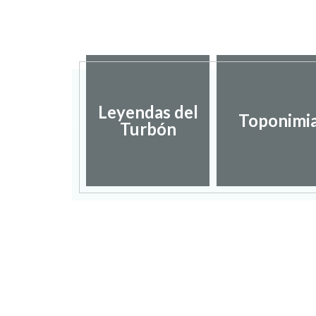
putación
Leyendas del
incial de
Toponimi
Turbón
uesca