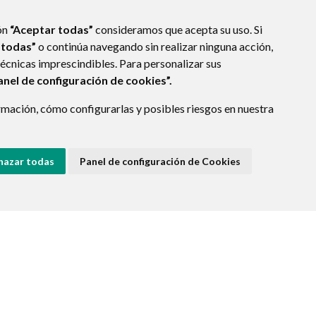
ón
“Aceptar todas”
consideramos que acepta su uso. Si
 todas”
o continúa navegando sin realizar ninguna acción,
técnicas imprescindibles. Para personalizar sus
anel de configuración de cookies”.
mación, cómo configurarlas y posibles riesgos en nuestra
ÓN
(ESPAÑA)
hazar todas
Panel de configuración de Cookies
E DATOS
ACCESIBILIDAD
POLÍTICA DE COOKIES
ENLACE EXTERNO A