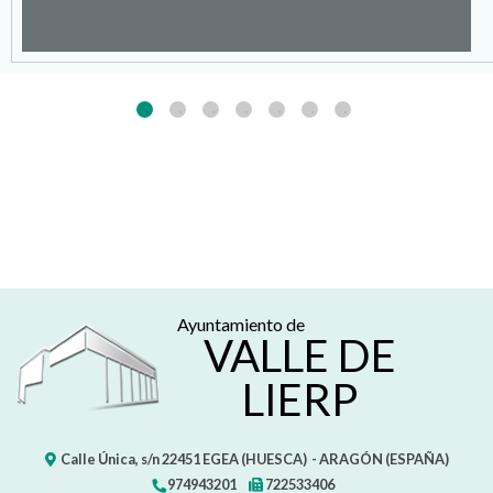
Ayuntamiento de
VALLE DE
LIERP
Calle Única, s/n
22451
EGEA (HUESCA)
- ARAGÓN
(ESPAÑA)
974943201
722533406