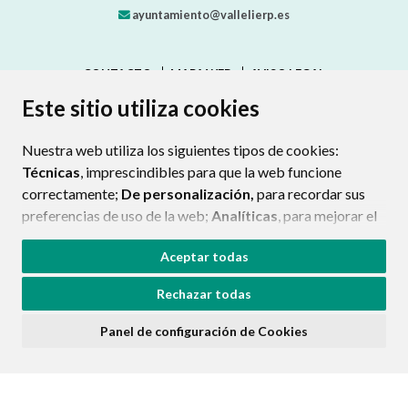
ayuntamiento@vallelierp.es
CONTACTO
MAPA WEB
AVISO LEGAL
PROTECCIÓN DE DATOS
ACCESIBILIDAD
Este sitio utiliza cookies
POLÍTICA DE COOKIES
Nuestra web utiliza los siguientes tipos de cookies:
ENLAC
Técnicas
, imprescindibles para que la web funcione
correctamente;
De personalización,
para recordar sus
preferencias de uso de la web;
Analíticas
, para mejorar el
funcionamiento de la web y sus servicios.
Aceptar todas
Si acepta pulsando el botón
“Aceptar todas”
Rechazar todas
consideramos que acepta su uso. Si pulsa el botón
“Rechazar todas”
o continúa navegando sin realizar
Panel de configuración de Cookies
ninguna acción, se guardarán las cookies técnicas
imprescindibles. Para personalizar sus preferencias
acceda al
“Panel de configuración de cookies”.